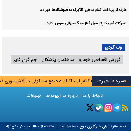
عارف از پرداخت تمام بدهی کالابرگ به فروشگاه‌ها خبر داد
تحرکات آمریکا پتانسیل آغاز جنگ جهانی سوم را دارد
وب گردی
فروش اقساطی خودرو
ساختمان پزشکان
جم فری فایر
ابد
اهواز: ۲۰ نفر از ساکنان مجتمع مسکونی در آتش‌سوزی نجات یافتند
سرخط خبرها
ارتباط با ما
|
درباره ما
|
پیوندها
|
تبلیغات
تمام حقوق برای خبرگزاری
موج
محفوظ است. استفاده از مطالب با ذکر منبع آزاد