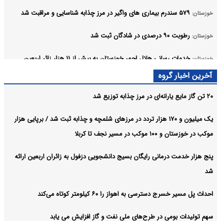
۵۷۹ سندرم بیماری های واگیر در مرز چذابه شناسایی و مراقبت شد
خوزستان:
رطوبت ۹۰ درصدی در شادگان ثبت شد
خوزستان:
خدمات رسانی هلال احمر خوزستان به بیش از ۱۱ هزار زائر اربعین
خوزستان:
حسینی ادامه دارد
آخرین اخبار گروه
آرشیو
۲۰ تن گاز مایع یارانه‌ای در مرز چذابه توزیع شد
یک میلیون و ۱۷۰ هزار تردد در مرزهای شلمچه و چذابه ثبت شد / برپایی هزار
موکب در خوزستان و ۱۰۰ موکب در مسیر نجف تا کربلا
پنج هزار خدمت درمانی رایگان بسیج دانشجویی دزفول به زائران اربعین ارائه
شد
احداث پل مسیر خسرج دسترسی به اهواز را ۶۰ کیلومتر کوتاه می‌کند
سهم تولیدات بومی در طرح‌های ملی نفت و گاز افزایش می یابد