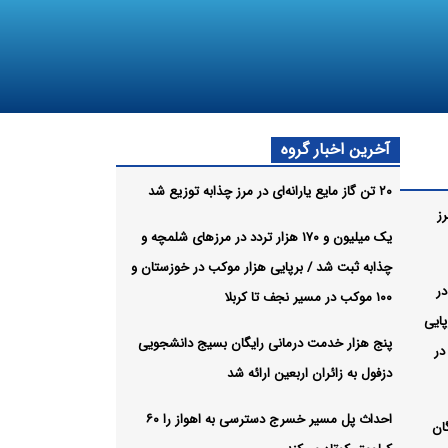
آخرین اخبار گروه
۲۰ تن گاز مایع یارانه‌ای در مرز چذابه توزیع شد
رز
یک میلیون و ۱۷۰ هزار تردد در مرزهای شلمچه و
چذابه ثبت شد / برپایی هزار موکب در خوزستان و
د در
۱۰۰ موکب در مسیر نجف تا کربلا
ایی
پنج هزار خدمت درمانی رایگان بسیج دانشجویی
۱ موکب در
دزفول به زائران اربعین ارائه شد
احداث پل مسیر خسرج دسترسی به اهواز را ۶۰
ان