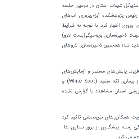
دیرکل شیلات استان در دومین جلسه
رطوبت ۹۰ درصدی در شاد
خوزستان:
شد
رئیس پژوهشکده آبزی‌پروری آب‌های
پروری اظهار کرد: با توجه به شرایط
خدمات رسانی هلال احمر خو
خوزستان:
هلت ذخیره‌سازی بچه‌میگو(پست لارو)
به بیش از ۱۱ هزار زائر اربعین حسین
دادماه تعیین شده بود، تا ۱۵ تیرماه تمدید شد؛ همچنین ذخیره‌سازی لاروهای
دارد
آر
فزود: پایش‌های مستمر و آزمایش‌های
تخصصی انجام‌شده نشان می‌دهد تاکنون هیچ موردی از بیماری لکه سفید (White Spot) و
پانکراس (AHPND) در مزارع پرورشی استان مشاهده یا گزارش نشده
یت همکاری‌های بین‌بخشی تأکید کرد
زمینه پیشگیری از بروز بیماری ها،
هم می کند.