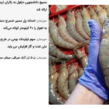
بسیج دانشجویی دزفول به زائران ارب
ارائه شد
احداث پل مسیر خسرج دست
خوزستان:
به اهواز را ۶۰ کیلومتر کوتاه می‌کند
سهم تولیدات بومی در طرح‌
خوزستان:
ملی نفت و گاز افزایش می یابد
نرخ ارز آزاد صرافی مبنای م
خوزستان:
عملکرد مالیاتی واردکنندگان شد
خوزستان:
میلیون نفر رسید
۵۷۹ سندرم بیماری های واگی
خوزستان:
مرز چذابه شناسایی و مراقبت شد