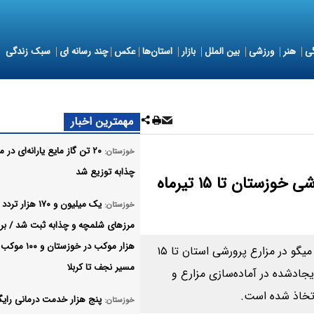
ی
هنر
ورزشی
بین الملل
بازار
استان‌ها
عکس
چند رسانه ای
سبک زندگی
مهمترین اخبار
۲۰ تن گاز مایع یارانه‌ای در م
خوزستان:
چذابه توزیع شد
مهلت ذخیره‌سازی لارو میگو در مزارع پرورشی خوزستان تا ۱۵ تیرماه
یک میلیون و ۱۷۰ هزار ترد
خوزستان:
مرزهای شلمچه و چذابه ثبت شد / برپ
هزار موکب در خوزستان و ۰۰
مدیرکل شیلات خوزستان از تمدید مهلت ذخیره‌سازی لارو میگو در مزارع پرورشی استان تا ۱۵
مسیر نجف تا کربلا
یجادشده در آماده‌سازی مزارع و
تخاذ شده است.
پنج هزار خدمت درمانی رایگ
خوزستان: