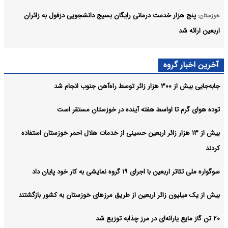
پنج هزار خدمت درمانی رایگان بسیج دانشجویی دزفول به زائران
خوزستان:
اربعین ارائه شد
احداث پل مسیر خسرج دسترسی به اهواز را ۶۰ کیلومتر کوتاه می‌کند
خوزستان:
آخرین اخبار گروه
سهم تولیدات بومی در طرح‌های ملی نفت و گاز افزایش می یابد
خوزستان:
جابه‌جایی بیش از ۳۰۰ هزار زائر توسط راه‌آهن جنوب انجام شد
آرشیو
توده هوای گرم تا اواسط هفته آینده در خوزستان مستقر است
بیش از ۱۳ هزار زائر اربعین حسینی از خدمات هلال احمر خوزستان استفاده
کردند
سوگواره ملی تئاتر اربعین با اجرای ۱۹ گروه نمایشی به کار خود پایان داد
بیش از یک میلیون زائر اربعین از طریق مرزهای خوزستان به کشور بازگشتند
۲۰ تن گاز مایع یارانه‌ای در مرز چذابه توزیع شد