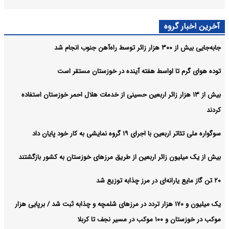
احداث پل مسیر خسرج دسترسی به اهواز را ۶۰ کیلومتر کوتاه می‌کند
خوزستان:
آخرین اخبار گروه
سهم تولیدات بومی در طرح‌های ملی نفت و گاز افزایش می یابد
خوزستان:
جابه‌جایی بیش از ۳۰۰ هزار زائر توسط راه‌آهن جنوب انجام شد
آرشیو
توده هوای گرم تا اواسط هفته آینده در خوزستان مستقر است
بیش از ۱۳ هزار زائر اربعین حسینی از خدمات هلال احمر خوزستان استفاده
کردند
سوگواره ملی تئاتر اربعین با اجرای ۱۹ گروه نمایشی به کار خود پایان داد
بیش از یک میلیون زائر اربعین از طریق مرزهای خوزستان به کشور بازگشتند
۲۰ تن گاز مایع یارانه‌ای در مرز چذابه توزیع شد
یک میلیون و ۱۷۰ هزار تردد در مرزهای شلمچه و چذابه ثبت شد / برپایی هزار
موکب در خوزستان و ۱۰۰ موکب در مسیر نجف تا کربلا