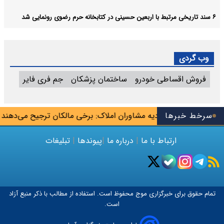
۶ سند تاریخی مرتبط با اربعین حسینی در کتابخانه حرم رضوی رونمایی شد
وب گردی
فروش اقساطی خودرو
ساختمان پزشکان
جم فری فایر
اگرها»
سرخط خبرها
اتحادیه مشاوران املاک: برخی مالکان ترجیح می‌دهند خانه 
ارتباط با ما
|
درباره ما
|
پیوندها
|
تبلیغات
تمام حقوق برای خبرگزاری
موج
محفوظ است. استفاده از مطالب با ذکر منبع آزاد
است.