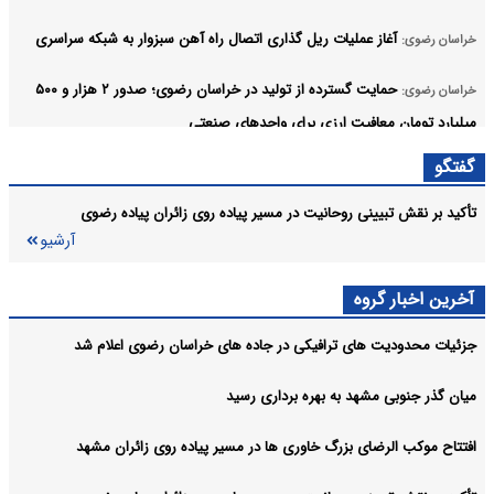
آغاز عملیات ریل‌ گذاری اتصال راه‌ آهن سبزوار به شبکه سراسری
خراسان رضوی:
حمایت گسترده از تولید در خراسان رضوی؛ صدور ۲ هزار و ۵۰۰
خراسان رضوی:
میلیارد تومان معافیت ارزی برای واحدهای صنعتی
گفتگو
پیشرفت چشمگیر طرح های ریلی مشهد؛ پایان ۷۵ درصد حفاری
خراسان رضوی:
تونل خط سوم مترو
تأکید بر نقش تبیینی روحانیت در مسیر پیاده‌ روی زائران پیاده رضوی
آرشیو
راهپیمایی «جاماندگان اربعین» در مشهد مقدس برگزار شد
خراسان رضوی:
آرشیو
آخرین اخبار گروه
جزئیات محدودیت‌ های ترافیکی در جاده های خراسان رضوی اعلام شد
میان‌ گذر جنوبی مشهد به بهره‌ برداری رسید
افتتاح موکب الرضای بزرگ خاوری‌ ها در مسیر پیاده‌ روی زائران مشهد