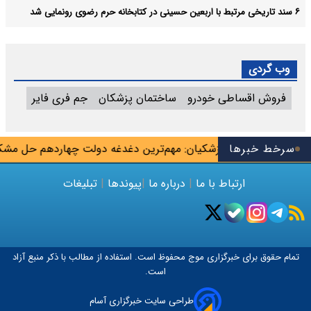
۶ سند تاریخی مرتبط با اربعین حسینی در کتابخانه حرم رضوی رونمایی شد
وب گردی
فروش اقساطی خودرو
ساختمان پزشکان
جم فری فایر
ان شهریور
سرخط خبرها
پزشکیان: مهم‌ترین دغدغه دولت چهاردهم حل مشکل
ارتباط با ما
|
درباره ما
|
پیوندها
|
تبلیغات
تمام حقوق برای خبرگزاری
موج
محفوظ است. استفاده از مطالب با ذکر منبع آزاد
است.
طراحی سایت خبرگزاری آسام