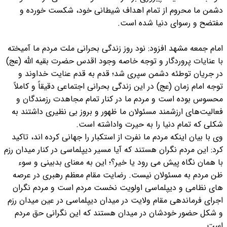
دشمن ما محروم از تمام اهداف شیطانی خود، شکست خورده و
مفتضح و رسوای دنیا شده است.
امام جمعه مشهد افزود: نود روز زندگی بحرانی ملت مردم ما آمیخته
با عنایات پروردگار و توجه خاصه وجود اقدس حضرت بقیه‌ الله (عج)
در جریان توطئه دشمن سپری شد؛ قدم به قدم عنایت خداوند و
توجه امام زمان (عج) در این زندگی بحرانی اجتماعی دقیقاً و کاملاً
محسوس بوده است و مردم ما در کنار تمام مجاهدت رزمندگان و
فعالیت‌های ارزشمند مسئولان ما ظهور و بروز بی‌ نظیری داشتند به
شکلی که تمام دنیا را به حیرت واداشته است.
وی با بیان اینکه مردم ما نفرت از استکبار را جهانی کرده اند، تاکید
کرد: این مردم نگران هستند که آیا مسیر دیپلماسی در کنار میدان رزم
با همان نگاه پیش می‌ رود یا خیر؟؛ این به معنای بدبینی و سوء
ظن مردم به مسئولان نیست. رضایت مقام معظم رهبری در عرصه‌
های نظامی و دیپلماسی اولویت نخست مردم است و مردم نگران
اجرای فرماندهی مقام ولایت در میدان دیپلماسی در عین میدان رزم
و شکل حضور خودشان در میدان هستند که این نگرانی حق مردم
است.