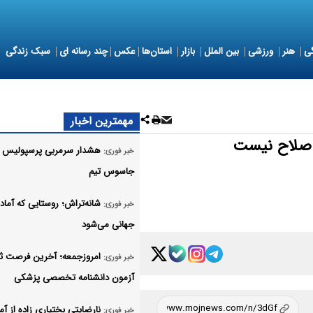
ی
هنر
ورزشی
بین الملل
بازار
استان‌ها
عکس
چند رسانه ای
سبک زندگی
مهمترین اخبار
ه صلاح نیست
هشدار سرمربی پرسپولیس ب
خبر فوری:
جاسوس تیم
شانه‌تراش؛ روستایی که آماد
خبر فوری:
جهانی می‌شود
امروزجمعه؛ آخرین فرصت ثب
خبر فوری:
آزمون دانشنامه تخصصی پزشکی
نارضایتی بختیاری زاده از آم
خبر فوری: