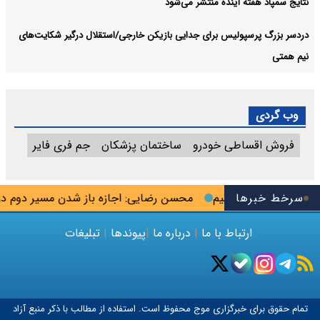
نتایج سمپاد هفته آینده منتشر می‌شود
دردسر بزرگ پرسپولیس برای جدایی بازیکن خارجی/استقلال درگیر شکایت‌های
نیم همتی
وب گردی
فروش اقساطی خودرو
ساختمان پزشکان
جم فری فایر
سرخط خبرها
ولیس به جاسوس تیم
محسن رضایی: اجازه باز شدن مسیر دوم در تن
ارتباط با ما
|
درباره ما
|
پیوندها
|
تبلیغات
تمام حقوق برای خبرگزاری
موج
محفوظ است. استفاده از مطالب با ذکر منبع آزاد