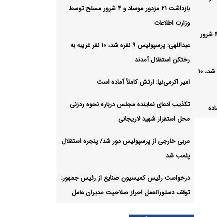
بازداشت ۲۱ مزدور موساد و ۴ شرور مسلح توسط
وزارت اطلاعات
بازداشت ۲۱ مزدور موساد و ۴ شرور
عبداللهی: پرسپولیس ۹ نفره شد، ۱۰ نفر غریبه به
رختکن استقلال آمدند
عبداللهی: پرسپولیس ۹ نفره شد، ۱۰
امیر اکرمی‌نیا: ارتش کاملاً آماده است
تکذیب ادعای نماینده مجلس درباره نحوه ردزنی
اده
محل استقرار شهید لاریجانی
مربی خارجی از پرسپولیس دور شد/ پنجره استقلال
درباره
پلمب شد
انی
درخواست رئیس کمیسیون صنایع از رئیس جمهور:
ور
توقف دستورالعمل احراز صلاحیت مدیران عامل