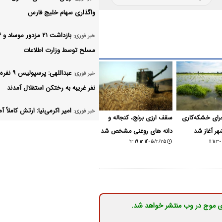
واگذاری سهام خلیج فارس
خبر فوری:
مسلح توسط وزارت اطلاعات
خبر فوری:
نفر غریبه به رختکن استقلال آمدند
امیر اکرمی‌نیا: ارتش کاملاً آم
خبر فوری:
جرای خشکه‌کاری
سقف ارزی برنج، کنجاله و
است
هر آغاز شد
دانه های روغنی مشخص شد
۱۴۰۵/۲/۲۵ ۱۳:۱۹:۱۲
تکذیب ادعای نماینده مجلس 
خبر فوری:
نحوه ردزنی محل استقرار شهید لاریج
مربی خارجی از پرسپولیس د
خبر فوری:
شد/ پنجره استقلال پلمب شد
ی موج در وب منتشر خواهد شد.