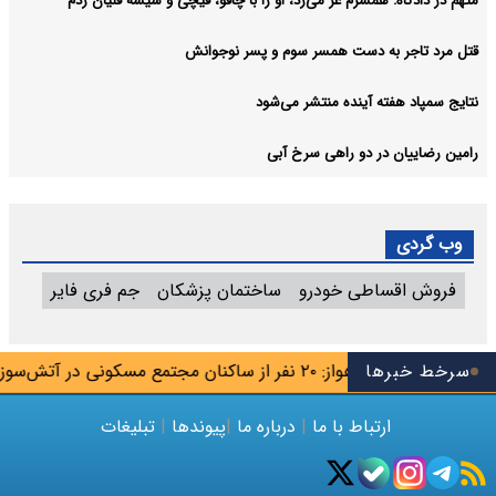
متهم در دادگاه: همسرم غر می‌زد، او را با چاقو، قیچی و شیشه قلیان زدم
قتل مرد تاجر به دست همسر سوم و پسر نوجوانش
نتایج سمپاد هفته آینده منتشر می‌شود
رامین رضاییان در دو راهی سرخ آبی
وب گردی
فروش اقساطی خودرو
ساختمان پزشکان
جم فری فایر
ایش می‌یابد
سرخط خبرها
اهواز: ۲۰ نفر از ساکنان مجتمع مسکونی در آتش‌سوزی نجات یافتند
ارتباط با ما
|
درباره ما
|
پیوندها
|
تبلیغات