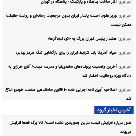
آغاز ساخت پناهگاه و پارکینگ - پناهگاه در تهران
خبر فوری:
وزیر علوم: امنیت پایدار ایران بدون مرجعیت رسانه‌ای و روایت حقیقت
خبر فوری:
ممکن نیست
هشدار پلیس تهران بزرگ به «کودک‌بلاگرها»
خبر فوری:
سپاه: آمریکا باید شرایط ایران را برای بازگشایی تنگه هرمز‌ بپذیرد
خبر فوری:
آخرین وضعیت پرونده‌های ساعدی‌نیا و مدرسه میناب/ آقای خرازی به
خبر فوری:
دادگاه ویژه روحانیت احضار شد
اصلاحیه آیین نامه اجرایی ماده ۱۰ قانون ساماندهی صنعت خودرو ابلاغ
خبر فوری:
شد
آخرین اخبار گروه
سینماها در دومین هفته‌ مرداد ۴۴ میلیارد تومان فروختند/ «زنده‌شور» و
خبر فوری:
«استخر» در صدر
هنوز درباره افزایش قیمت بنزین جمع‌بندی نشده است/ کالا برگ قطعا افزایش
می‌یابد
ایران میزبان مسابقات فوتبال و فوتسال مدارس آسیا شد
خبر فوری: