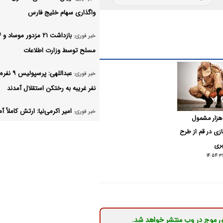
واگذاری سهام خلیج فارس
خبر فوری:
مسلح توسط وزارت اطلاعات
خبر فوری:
نفر غریبه به رختکن استقلال آمدند
امیر اکرمی‌نیا: ارتش کاملاً آم
خبر فوری:
بهره‌مندی ۲هزار مشمول
است
ی در قم از طرح
ری
تکذیب ادعای نماینده مجلس 
خبر فوری:
نحوه ردزنی محل استقرار شهید لاریج
مربی خارجی از پرسپولیس د
خبر فوری:
شد/ پنجره استقلال پلمب شد
ی موج در وب منتشر خواهد شد.