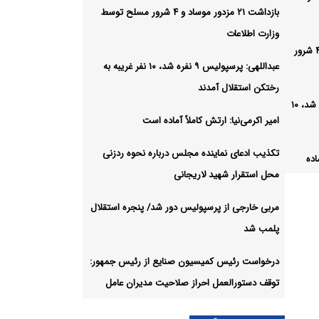
بازداشت ۲۱ مزدور موساد و ۴ شرور مسلح توسط
وزارت اطلاعات
بازداشت ۲۱ مزدور موساد و ۴ شرور
عبداللهی: پرسپولیس ۹ نفره شد، ۱۰ نفر غریبه به
رختکن استقلال آمدند
عبداللهی: پرسپولیس ۹ نفره شد، ۱۰
امیر اکرمی‌نیا: ارتش کاملاً آماده است
تکذیب ادعای نماینده مجلس درباره نحوه ردزنی
اده
محل استقرار شهید لاریجانی
مربی خارجی از پرسپولیس دور شد/ پنجره استقلال
درباره
پلمب شد
انی
درخواست رئیس کمیسیون صنایع از رئیس جمهور:
ور
توقف دستورالعمل احراز صلاحیت مدیران عامل