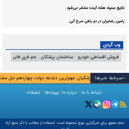
نتایج سمپاد هفته آینده منتشر می‌شود
رامین رضاییان در دو راهی سرخ آبی
وب گردی
فروش اقساطی خودرو
ساختمان پزشکان
جم فری فایر
ایان شهریور
سرخط خبرها
پزشکیان: مهم‌ترین دغدغه دولت چهاردهم حل مشک
ارتباط با ما
|
درباره ما
|
پیوندها
|
تبلیغات
تمام حقوق برای خبرگزاری
موج
محفوظ است. استفاده از مطالب با ذکر منبع آزاد
است.