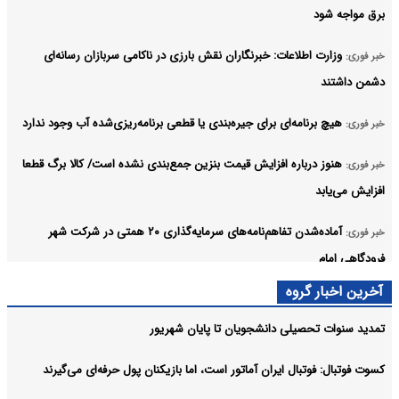
برق مواجه شود
وزارت اطلاعات: خبرنگاران نقش بارزی در ناکامی سربازان رسانه‌ای
خبر فوری:
دشمن داشتند
هیچ برنامه‌ای برای جیره‌بندی یا قطعی برنامه‌ریزی‌شده آب وجود ندارد
خبر فوری:
هنوز درباره افزایش قیمت بنزین جمع‌بندی نشده است/ کالا برگ قطعا
خبر فوری:
افزایش می‌یابد
آماده‌شدن تفاهم‌نامه‌های سرمایه‌گذاری ۲۰ همتی در شرکت شهر
خبر فوری:
فرودگاهی امام
آخرین اخبار گروه
آغاز ساخت پناهگاه و پارکینگ - پناهگاه در تهران
خبر فوری:
تمدید سنوات تحصیلی دانشجویان تا پایان شهریور
وزیر علوم: امنیت پایدار ایران بدون مرجعیت رسانه‌ای و روایت حقیقت
خبر فوری:
ممکن نیست
کسوت فوتبال: فوتبال ایران آماتور است، اما بازیکنان پول حرفه‌ای می‌گیرند
آرشیو