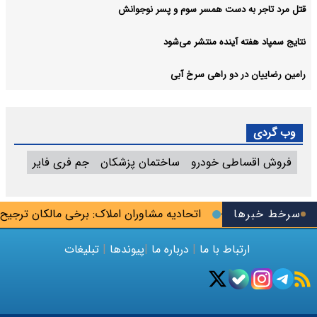
قتل مرد تاجر به دست همسر سوم و پسر نوجوانش
نتایج سمپاد هفته آینده منتشر می‌شود
رامین رضاییان در دو راهی سرخ آبی
وب گردی
فروش اقساطی خودرو
ساختمان پزشکان
جم فری فایر
سرخط خبرها
ه «کودک‌بلاگرها»
اتحادیه مشاوران املاک: برخی مالکان ترجیح می‌
ارتباط با ما
|
درباره ما
|
پیوندها
|
تبلیغات