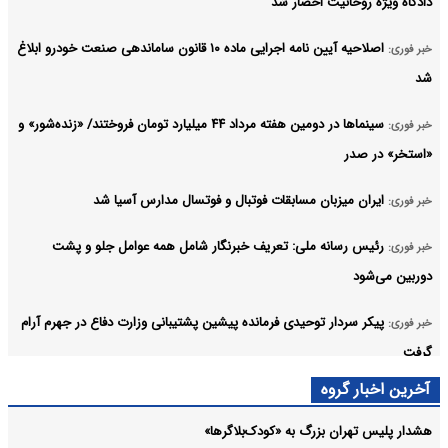
دادگاه ویژه روحانیت احضار شد
اصلاحیه آیین نامه اجرایی ماده ۱۰ قانون ساماندهی صنعت خودرو ابلاغ
خبر فوری:
شد
سینماها در دومین هفته‌ مرداد ۴۴ میلیارد تومان فروختند/ «زنده‌شور» و
خبر فوری:
«استخر» در صدر
ایران میزبان مسابقات فوتبال و فوتسال مدارس آسیا شد
خبر فوری:
رئیس رسانه ملی: تعریف خبرنگار شامل همه عوامل جلو و پشت
خبر فوری:
دوربین می‌شود
پیکر سردار توحیدی فرمانده پیشین پشتیبانی وزارت دفاع در جهرم آرام
خبر فوری:
گرفت
آخرین اخبار گروه
پزشکیان: مواضع جمهوری اسلامی ایران در قبال آمریکا تغییر نکرده
خبر فوری:
است
هشدار پلیس تهران بزرگ به «کودک‌بلاگرها»