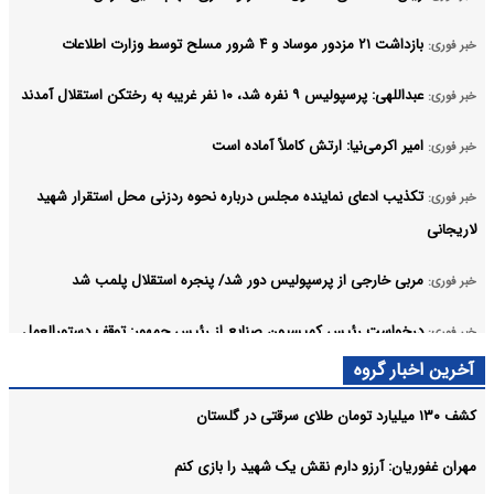
بازداشت ۲۱ مزدور موساد و ۴ شرور مسلح توسط وزارت اطلاعات
خبر فوری:
عبداللهی: پرسپولیس ۹ نفره شد، ۱۰ نفر غریبه به رختکن استقلال آمدند
خبر فوری:
امیر اکرمی‌نیا: ارتش کاملاً آماده است
خبر فوری:
تکذیب ادعای نماینده مجلس درباره نحوه ردزنی محل استقرار شهید
خبر فوری:
لاریجانی
مربی خارجی از پرسپولیس دور شد/ پنجره استقلال پلمب شد
خبر فوری:
درخواست رئیس کمیسیون صنایع از رئیس جمهور: توقف دستورالعمل
خبر فوری:
احراز صلاحیت مدیران عامل
آخرین اخبار گروه
آرشیو
کشف ۱۳۰ میلیارد تومان طلای سرقتی در گلستان
مهران غفوریان: آرزو دارم نقش یک شهید را بازی کنم