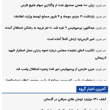
زیان ۱۰۰ همتی صندوق نفت از واگذاری سهام خلیج فارس
خبر فوری:
بازداشت ۲۱ مزدور موساد و ۴ شرور مسلح توسط وزارت اطلاعات
خبر فوری:
عبداللهی: پرسپولیس ۹ نفره شد، ۱۰ نفر غریبه به رختکن استقلال آمدند
خبر فوری:
امیر اکرمی‌نیا: ارتش کاملاً آماده است
خبر فوری:
تکذیب ادعای نماینده مجلس درباره نحوه ردزنی محل استقرار شهید
خبر فوری:
لاریجانی
مربی خارجی از پرسپولیس دور شد/ پنجره استقلال پلمب شد
خبر فوری:
درخواست رئیس کمیسیون صنایع از رئیس جمهور: توقف دستورالعمل
خبر فوری:
احراز صلاحیت مدیران عامل
آخرین اخبار گروه
آرشیو
کشف ۱۳۰ میلیارد تومان طلای سرقتی در گلستان