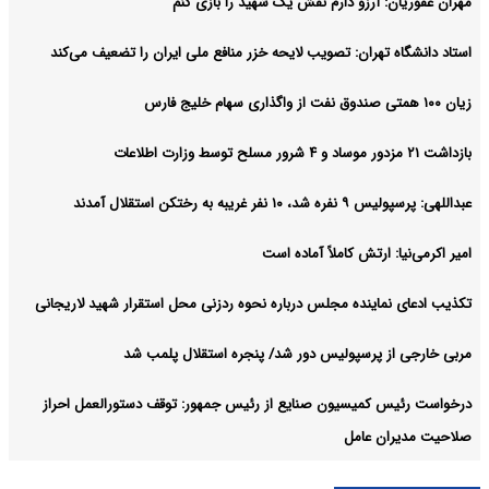
مهران غفوریان: آرزو دارم نقش یک شهید را بازی کنم
استاد دانشگاه تهران: تصویب لایحه خزر منافع ملی ایران را تضعیف می‌کند
زیان ۱۰۰ همتی صندوق نفت از واگذاری سهام خلیج فارس
بازداشت ۲۱ مزدور موساد و ۴ شرور مسلح توسط وزارت اطلاعات
عبداللهی: پرسپولیس ۹ نفره شد، ۱۰ نفر غریبه به رختکن استقلال آمدند
امیر اکرمی‌نیا: ارتش کاملاً آماده است
تکذیب ادعای نماینده مجلس درباره نحوه ردزنی محل استقرار شهید لاریجانی
مربی خارجی از پرسپولیس دور شد/ پنجره استقلال پلمب شد
درخواست رئیس کمیسیون صنایع از رئیس جمهور: توقف دستورالعمل احراز
صلاحیت مدیران عامل