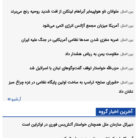
ملوانان ناو هواپیمابر آبراهام لینکلن از افت شدید روحیه رنج می‌برند
بین الملل:
آمریکا میزبان مجمع آژانس انرژی اتمی می‌شود
بین الملل:
ضربه مغزی شدن صدها نظامی آمریکایی در جنگ علیه ایران
بین الملل:
مقاومت یمن به ریاض هشدار داد
بین الملل:
حزب‌الله خواستار توقف گفت‌وگوهای لبنان با اسرائیل شد
بین الملل:
«شورای صلح» ترامپ به ساخت اولین پایگاه نظامی در غزه چراغ سبز
بین الملل:
نشان داد
آرشیو
آخرین اخبار گروه
دبیرکل سازمان ملل همچنان خواستار آتش‌بس فوری در اوکراین است