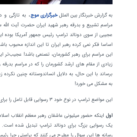
به گزارش خبرنگار بین الملل
خبرگزاری موج
،
به تازگی و 
مراسم تشییع و بدرقه رهبر شهید ایران حضرت آیت الله 
عجیبی از سوی دونالد ترامپ رئیس جمهور آمریکا بوده ای
اساسا فکر نمی کرده رهبر ایران تا این اندازه محبوب باش
این مراسم برای رهبر کشورمان، تصنعی باشد! عجیب‌تر اینک
زیادی از مقام های ارشد کشورمان را که در مراسم بدرقه
برساند با این حال، به دلایل انساندوستانه چنین نکرده زیر
به مشکل می خورد!
این مواضع ترامپ در نوع خود ۳ رسوایی قابل تامل را برای وی نوید می دهند.
اول
اینکه حضور میلیونی عاشقان رهبر معظم انقلاب اسلام
یک رسوایی بزرگ برای دونالد ترامپ تبدیل شده است. اک
رسانه ها این سوال را مطرح می کنند که براستی چرا رئیس 