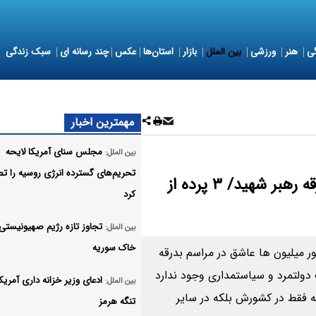
ی
هنر
ورزشی
بین الملل
بازار
استان‌ها
عکس
چند رسانه ای
سبک زندگی
مهمترین اخبار
مجلس سنای آمریکا لایحه
بین الملل:
تحریم‌های گسترده انرژی روسیه را ت
گزافه‌گویی جدید ترامپ در مورد مراسم بدرقه رهبر شهید/ ۳ پرده از
کرد
تجاوز تازه رژیم صهیونیستی 
بین الملل:
خاک سوریه
 میلیون ها عاشق در مراسم بدرقه
دولتمرد و سیاستمداری وجود ندارد
ادعای وزیر خزانه داری آمریکا
بین الملل:
نه فقط در کشورش بلکه در سایر
تنگه هرمز