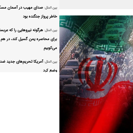
صدای مهیب در آسمان مسکو
بین الملل:
خاطر پرواز جنگنده بود
هرگونه نیروهایی را که عربست
بین الملل:
برای محاصره یمن گسیل کند، در هم
می‌کوبیم
آمریکا تحریم‌های جدید ضد ا
بین الملل:
وضع کرد
مقاومت عراق پاسخ به حمله 
بین الملل:
حشد الشعبی را به تعویق انداخت
یک کشتی ترکیه در دریای سی
بین الملل:
هدف حمله قرار گرفت
قیمت بنزین در آمریکا افزای
بین الملل: