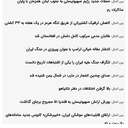
حملات جدید رژیم صهیونیستی به جنوب لبنان همزمان با پایان
بین الملل:
مذاکرات رم
کاهش ترافیک کشتیرانی از طریق تنگه هرمز در یک هفته به ۳۳ کشتی
بین الملل:
طالبان مدعی سرکوب کامل داعش در افغانستان شد
بین الملل:
انتشار مقاله خیالی ترامپ با عنوان پیروزی در جنگ ایران
بین الملل:
تلگراف جنگ علیه ایران را یکی از اشتباهات تاریخ دانست
بین الملل:
صدای چندین انفجار در مارب در شمال یمن شنیده شد
بین الملل:
بالا گرفتن اختلافات در دفتر نتانیاهو
بین الملل:
یورش ارتش صهیونیستی به قلندیا ۵۱ مجروح برجای گذاشت
بین الملل:
ارتقای قابلیت‌های موشکی ایران، «خیبرشکن» کابوس جدید سامانه‌های
بین الملل:
پاتریوت و تاد