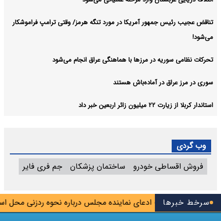
تناقض عجیب رئیس جمهور آمریکا در مورد تنگه هرمز/ وقتی ترامپ فراموشکار
می‌شود!
تحرکات نظامی سوریه در مرزها با هماهنگی عراق انجام می‌شود
سوری در مرز عراق در آماده‌باش هستند
استاندار کربلا از زیارت ۲۲ میلیون زائر اربعین خبر داد
وب گردی
فروش اقساطی خودرو
ساختمان پزشکان
جم فری فایر
س تیم
سرخط خبرها
تکذیب ادعای نماینده مجلس درباره نحوه ردزنی محل استقرا