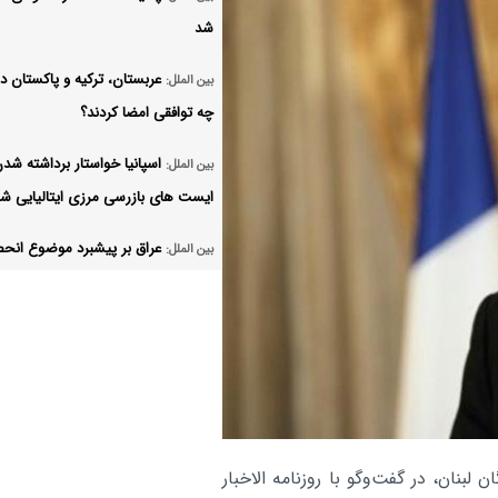
شد
عربستان، ترکیه و پاکستان د
بین الملل:
چه توافقی امضا کردند؟
اسپانیا خواستار برداشته شد
بین الملل:
ایست های بازرسی مرزی ایتالیایی ش
عراق بر پیشبرد موضوع انحص
بین الملل:
سلاح در دست دولت تاکید کرد
وزرای صهیونیست خواهان از
بین الملل:
سرگیری جنگ نابودی غزه شدند
مودی و نتانیاهو درباره تحول
بین الملل:
منطقه‌ای گفتگو کردند
لبنان، در گفت‌وگو با روزنامه الاخبار