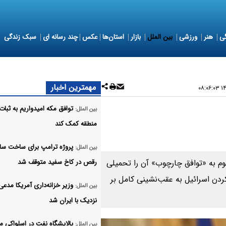
ی
هنر
ورزشی
بین الملل
بازار
استان‌ها
عکس
چند رسانه ای
سبک زندگی
مهمترین اخبار
۱۴۰
توافق مکه امیدواریم به ثبات
بین الملل:
منطقه کمک کند
پروژه ترامپ برای ساخت سا
بین الملل:
وم به «توافق چارچوب» آن را تحمیلی
رقص در کاخ سفید متوقف شد
کردن اسرائیل به عقب‌نشینی کامل بر
وزیر خزانه‌داری آمریکا مدعی
بین الملل:
نزدیک با ایران شد
پالایشگاه نفت در اسلواکی م
بین الملل: