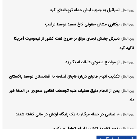
اسرائیل به جنوب لبنان حمله توپخانه‌ای کرد
بین الملل:
برکناری مشاور حقوقی کاخ سفید توسط ترامپ
بین الملل:
دبیرکل جنبش نجبای عراق بر خروج نفت کشور از قیمومیت آمریکا
بین الملل:
تاکید کرد
از مواضع سعودی‌ها فاصله بگیرید
بین الملل:
تکذیب اتهام طالبان درباره قاچاق اسلحه به افغانستان توسط پاکستان
بین الملل:
یمن از انجام دقیق عملیات علیه تجمعات نظامی سعودی در المخا خبر
بین الملل:
داد
۱۰ نظامی در حمله مرگبار به یک پایگاه ارتش در مالی کشته شدند
بین الملل:
بدون تشدید تنش با ایران تعامل می‌کنیم
بین الملل:
آرشیو