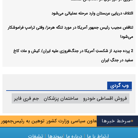
ائتلاف دریایی عربستان وارد مرحله عملیاتی می‌شود
تناقض عجیب رئیس جمهور آمریکا در مورد تنگه هرمز/ وقتی ترامپ فراموشکار
می‌شود!
2 پرده جدید از شکستِ آمریکا در جنگ‌افروزی علیه ایران/ کیش و مات کاخ
سفید در جنگِ ایران
وب گردی
فروش اقساطی خودرو
ساختمان پزشکان
جم فری فایر
 واگذار شد
سرخط خبرها
معاون سیاسی وزارت کشور: توهین به رئیس‌جمهور جرم
ارتباط با ما
|
درباره ما
|
پیوندها
|
تبلیغات