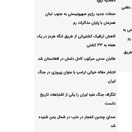
اتحادیه اروپا
یع دفاعی
حملات جدید رژیم صهیونیستی به جنوب لبنان
همزمان با پایان مذاکرات رم
ی به
کاهش ترافیک کشتیرانی از طریق تنگه هرمز در یک
رم
هفته به ۳۳ کشتی
طریق
طالبان مدعی سرکوب کامل داعش در افغانستان شد
انتشار مقاله خیالی ترامپ با عنوان پیروزی در جنگ
داعش
ایران
تلگراف جنگ علیه ایران را یکی از اشتباهات تاریخ
عنوان
دانست
صدای چندین انفجار در مارب در شمال یمن شنیده
ی از
شد