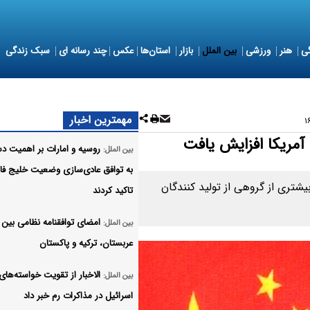
ی
هنر
ورزشی
بین الملل
بازار
استان‌ها
عکس
چند رسانه ای
سبک زندگی
مهمترین اخبار
آمریکا افزایش یافت
روسیه و امارات بر اهمیت دس
بین الملل:
به توافق عادی‌سازی وضعیت خلیج‌ ف
FCC) واردات تجهیزات بیشتری از گروهی از تولید کنندگان
تاکید کردند
امضای توافقنامه نظامی بین
بین الملل:
عربستان، ترکیه و پاکستان
الاخبار از تقویت خواسته‌های
بین الملل:
اسرائیل در مذاکرات رم خبر داد