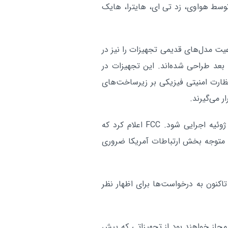
سط هواوی، زد تی ای، هایترا، هایک
صدای چندین انفجار در مارب
بین الملل:
شمال یمن شنیده شد
آر
عیت مدل‌های قدیمی تجهیزات را نیز در
یرد، نه فقط تجهیزاتی را که از اواخر سال ۲۰۲۲ به بعد طراحی شده‌اند. این تجهیزات در
ظارت امنیتی فیزیکی بر زیرساخت‌های
ر می‌گیرند.
قرار است دامنهٔ گسترش‌یافتهٔ این ممنوعیت از اوایل ماه ژوئیه اجرایی شود. FCC اعلام کرد که
 متوجه بخش ارتباطات آمریکا ضروری
نون به درخواست‌ها برای اظهار نظر
 مجاز خواهند بود از تجهیزاتی که پیش