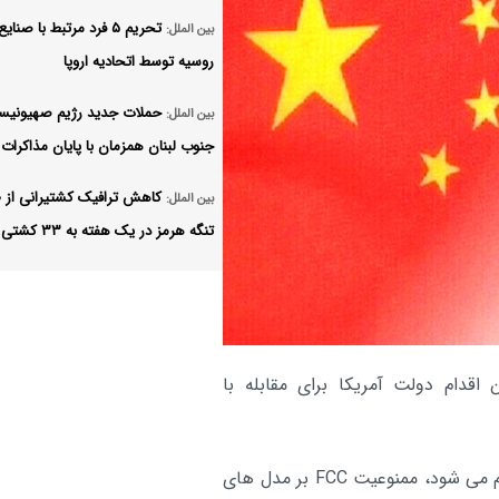
تحریم ۵ فرد مرتبط با صنا
بین الملل:
روسیه توسط اتحادیه اروپا
حملات جدید رژیم صهیونیست
بین الملل:
جنوب لبنان همزمان با پایان مذاکرات 
کاهش ترافیک کشتیرانی از 
بین الملل:
تنگه هرمز در یک هفته به ۳۳ کشتی
طالبان مدعی سرکوب کامل 
بین الملل:
در افغانستان شد
انتشار مقاله خیالی ترامپ با 
بین الملل:
 اقدام دولت آمریکا برای مقابله با
پیروزی در جنگ ایران
تلگراف جنگ علیه ایران را یک
بین الملل:
این اقدام که به دلیل نگرانی های امنیت ملی آمریکا انجام می شود، ممنوعیت FCC بر مدل های
اشتباهات تاریخ دانست