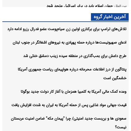
جهان اسلام باید در برابر اسرائیل متحد شود
بین الملل:
آخرین اخبار گروه
چین به ژاپن هشدار داد
بین الملل:
تلاش‌های ترامپ برای برکناری اولین زن سیاه‌پوست عضو فدرال رزرو ادامه دارد
بیانیه‌های شورای امنیت ارزش توجه ندارد
بین الملل:
آرشیو
ادعای صهیونیست‌ها درباره حمله پهپادی به نیروهای اشغالگر در جنوب لبنان
طرح داعش برای بمب‌گذاری در منطقه سیده زینب دمشق خنثی شد
پنتاگون از درز اطلاعات محرمانه درباره هواپیمای ریاست جمهوری آمریکا
خشمگین است
وعده کمک مالی آمریکا به کلمبیا همزمان با آغاز کار دولت جدید بوگوتا
قیمت جهانی مواد غذایی پس از حمله آمریکا به ایران به شدت افزایش یافت
سعودی ها و بن‌بست جدید امنیتی/ چرا "پیمان مکه" ضامن امنیت عربستان
نیست؟