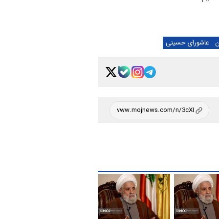
ن
عاشورای حسینی