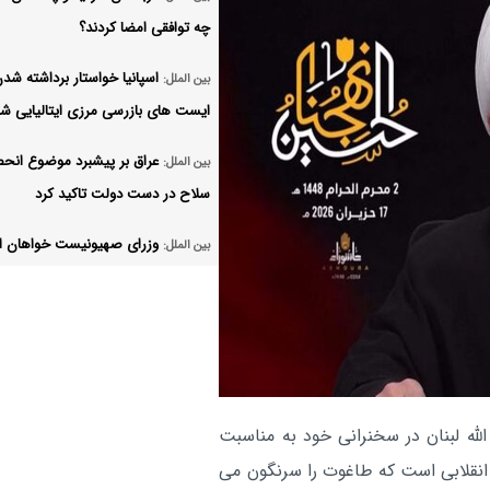
چه توافقی امضا کردند؟
اسپانیا خواستار برداشته شد
بین الملل:
ایست های بازرسی مرزی ایتالیایی ش
عراق بر پیشبرد موضوع انحص
بین الملل:
سلاح در دست دولت تاکید کرد
وزرای صهیونیست خواهان از
بین الملل:
سرگیری جنگ نابودی غزه شدند
مودی و نتانیاهو درباره تحول
بین الملل:
منطقه‌ای گفتگو کردند
روسیه و امارات بر اهمیت دس
بین الملل:
لله لبنان در سخنرانی خود به مناسبت
به توافق عادی‌سازی وضعیت خلیج‌ ف
انقلابی است که طاغوت را سرنگون می
تاکید کردند