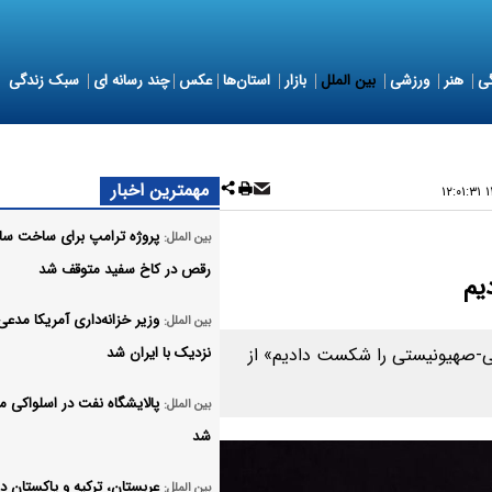
ی
هنر
ورزشی
بین الملل
بازار
استان‌ها
عکس
چند رسانه ای
سبک زندگی
مهمترین اخبار
۱
پروژه ترامپ برای ساخت سا
بین الملل:
رقص در کاخ سفید متوقف شد
یم
وزیر خزانه‌داری آمریکا مدعی
بین الملل:
کایی-صهیونیستی را شکست دادیم» از
نزدیک با ایران شد
پالایشگاه نفت در اسلواکی م
بین الملل:
شد
عربستان، ترکیه و پاکستان د
بین الملل: