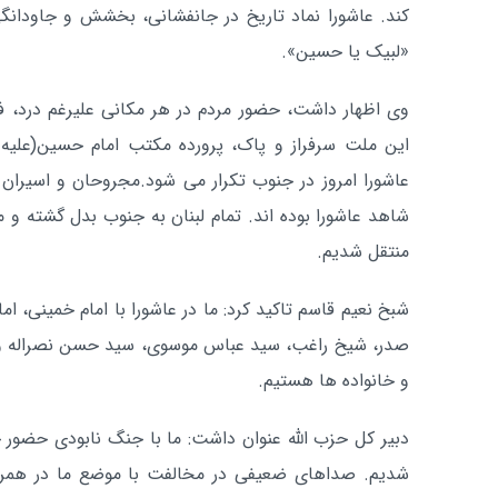
کند. عاشورا نماد تاریخ در جانفشانی، بخشش و جاودانگ
«لبیک یا حسین».
وی اظهار داشت، حضور مردم در هر مکانی علیرغم درد، ف
این ملت سرفراز و پاک، پرورده مکتب امام حسین(علیه ا
عاشورا امروز در جنوب تکرار می شود.مجروحان و اسیران 
شاهد عاشورا بوده اند. تمام لبنان به جنوب بدل گشته و ما 
منتقل شدیم.
شبخ نعیم قاسم تاکید کرد: ما در عاشورا با امام خمینی، ام
صدر، شیخ راغب، سید عباس موسوی، سید حسن نصراله و هم
و خانواده ها هستیم.
دبیر کل حزب الله عنوان داشت: ما با جنگ نابودی حضور حز
شدیم. صداهای ضعیفی در مخالفت با موضع ما در همراهی