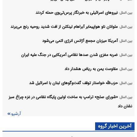
نیروهای اسرائیلی به خبرنگار پرس‌تی‌وی حمله کردند
بین الملل:
ملوانان ناو هواپیمابر آبراهام لینکلن از افت شدید روحیه رنج می‌برند
بین الملل:
آمریکا میزبان مجمع آژانس انرژی اتمی می‌شود
بین الملل:
ضربه مغزی شدن صدها نظامی آمریکایی در جنگ علیه ایران
بین الملل:
مقاومت یمن به ریاض هشدار داد
بین الملل:
حزب‌الله خواستار توقف گفت‌وگوهای لبنان با اسرائیل شد
بین الملل:
«شورای صلح» ترامپ به ساخت اولین پایگاه نظامی در غزه چراغ سبز
بین الملل:
نشان داد
آرشیو
آخرین اخبار گروه