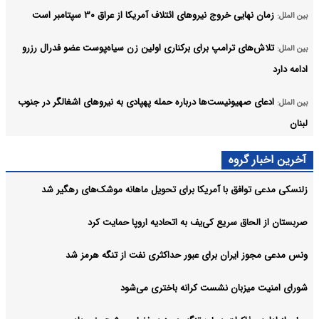
زمان نهایی خروج نیروهای ائتلاف آمریکا از عراق ۳۰ سپتامبر است
بین الملل:
تلاش‌های ترامپ برای برکناری اولین زن سیاه‌پوست عضو فدرال رزرو
بین الملل:
ادامه دارد
ادعای صهیونیست‌ها درباره حمله پهپادی به نیروهای اشغالگر در جنوب
بین الملل:
لبنان
طرح داعش برای بمب‌گذاری در منطقه سیده زینب دمشق خنثی شد
بین الملل:
آخرین اخبار گروه
آرشیو
زلنسکی مدعی توافق با آمریکا برای تحویل ماهانه موشک‌های رهگیر شد
صربستان از الحاق سریع کی‌یف به اتحادیه اروپا حمایت کرد
ونس مدعی مجوز ایران برای عبور حداکثری نفت از تنگه هرمز شد
شورای امنیت میزبان نشست کرانه باختری می‌شود