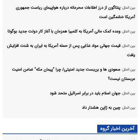
پنتاگون از درز اطلاعات محرمانه درباره هواپیمای ریاست جمهوری
بین الملل:
آمریکا خشمگین است
وعده کمک مالی آمریکا به کلمبیا همزمان با آغاز کار دولت جدید بوگوتا
بین الملل:
قیمت جهانی مواد غذایی پس از حمله آمریکا به ایران به شدت افزایش
بین الملل:
یافت
سعودی ها و بن‌بست جدید امنیتی/ چرا "پیمان مکه" ضامن امنیت
بین الملل:
عربستان نیست؟
جهان اسلام باید در برابر اسرائیل متحد شود
بین الملل:
چین به ژاپن هشدار داد
بین الملل:
بیانیه‌های شورای امنیت ارزش توجه ندارد
بین الملل:
آخرین اخبار گروه
لیست نامزدهای تصدی دبیرکلی سازمان ملل همچنان باز است
بین الملل: