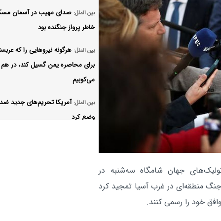
صدای مهیب در آسمان مسکو
بین الملل:
خاطر پرواز جنگنده بود
هرگونه نیروهایی را که عربست
بین الملل:
برای محاصره یمن گسیل کند، در هم
می‌کوبیم
آمریکا تحریم‌های جدید ضد ا
بین الملل:
وضع کرد
مقاومت عراق پاسخ به حمله 
بین الملل:
حشد الشعبی را به تعویق انداخت
ولیک‌های جهان شامگاه سه‌شنبه در
یک کشتی ترکیه در دریای سی
بین الملل:
 جنگ منطقه‌ای در غرب آسیا تمجید کرد
هدف حمله قرار گرفت
افق خود را رسمی کنند.
قیمت بنزین در آمریکا افزای
بین الملل: