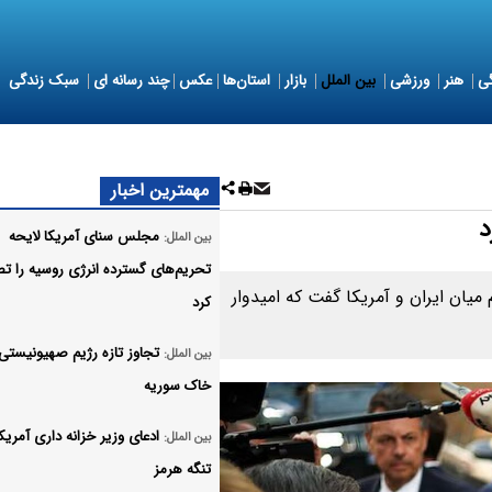
ی
هنر
ورزشی
بین الملل
بازار
استان‌ها
عکس
چند رسانه ای
سبک زندگی
مهمترین اخبار
د
مجلس سنای آمریکا لایحه
بین الملل:
تحریم‌های گسترده انرژی روسیه را ت
میان ایران و آمریکا گفت که امیدوار
کرد
تجاوز تازه رژیم صهیونیستی 
بین الملل:
خاک سوریه
ادعای وزیر خزانه داری آمریکا
بین الملل:
تنگه هرمز