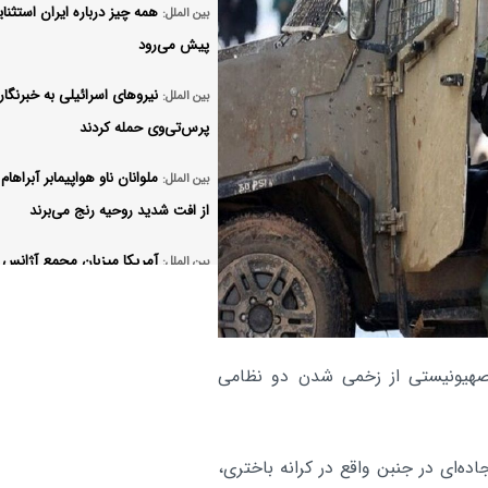
همه چیز درباره ایران استثنا
بین الملل:
پیش می‌رود
نیروهای اسرائیلی به خبرنگار
بین الملل:
پرس‌تی‌وی حمله کردند
ملوانان ناو هواپیمابر آبراهام
بین الملل:
از افت شدید روحیه رنج می‌برند
آمریکا میزبان مجمع آژانس 
بین الملل:
اتمی می‌شود
ضربه مغزی شدن صدها نظا
بین الملل:
 صهیونیستی از زخمی شدن دو نظامی
آمریکایی در جنگ علیه ایران
مقاومت یمن به ریاض هشدار
بین الملل:
آر
اده‌ای در جنبن واقع در کرانه باختری،