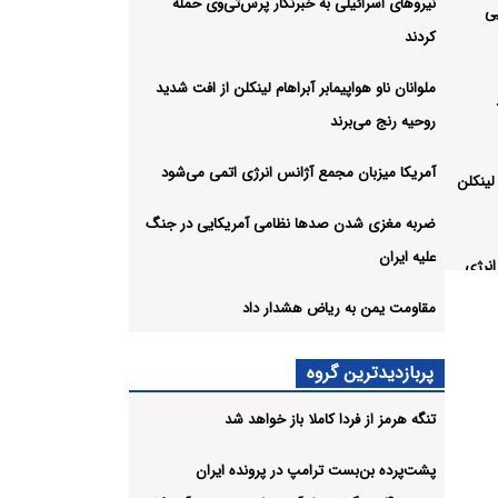
نیروهای اسرائیلی به خبرنگار پرس‌تی‌وی حمله
یی
کردند
ملوانان ناو هواپیمابر آبراهام لینکلن از افت شدید
روحیه رنج می‌برند
آمریکا میزبان مجمع آژانس انرژی اتمی می‌شود
 لینکلن
ضربه مغزی شدن صدها نظامی آمریکایی در جنگ
علیه ایران
انرژی
مقاومت یمن به ریاض هشدار داد
می
پربازدیدترین گروه
تنگه هرمز از فردا کاملا باز خواهد شد
 داد
شیو
پشت‌پرده بن‌بست ترامپ در پرونده ایران