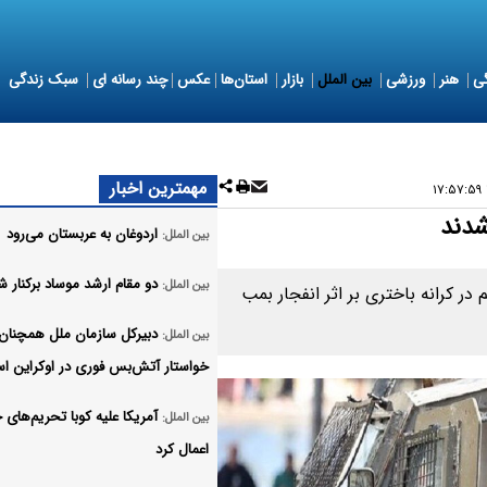
ی
هنر
ورزشی
بین الملل
بازار
استان‌ها
عکس
چند رسانه ای
سبک زندگی
مهمترین اخبار
اردوغان به عربستان می‌رود
بین الملل:
دو مقام ارشد موساد برکنار ش
بین الملل:
ر کرانه باختری بر اثر انفجار بمب
دبیرکل سازمان ملل همچنان
بین الملل:
خواستار آتش‌بس فوری در اوکراین ا
آمریکا علیه کوبا تحریم‌های
بین الملل:
اعمال کرد