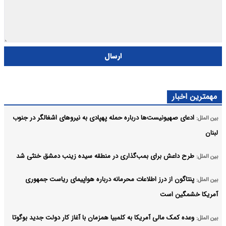
ارسال
مهمترین اخبار
ادعای صهیونیست‌ها درباره حمله پهپادی به نیروهای اشغالگر در جنوب
بین الملل:
لبنان
طرح داعش برای بمب‌گذاری در منطقه سیده زینب دمشق خنثی شد
بین الملل:
پنتاگون از درز اطلاعات محرمانه درباره هواپیمای ریاست جمهوری
بین الملل:
آمریکا خشمگین است
وعده کمک مالی آمریکا به کلمبیا همزمان با آغاز کار دولت جدید بوگوتا
بین الملل: