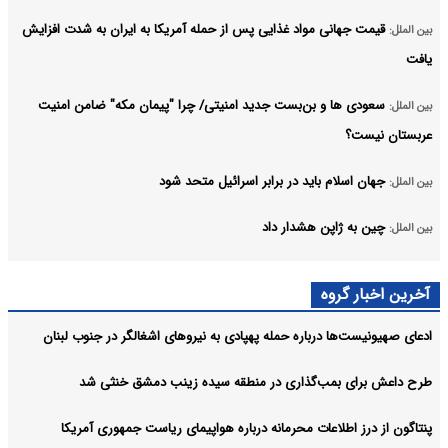
قیمت جهانی مواد غذایی پس از حمله آمریکا به ایران به شدت افزایش
بین الملل:
یافت
سعودی ها و بن‌بست جدید امنیتی/ چرا "پیمان مکه" ضامن امنیت
بین الملل:
عربستان نیست؟
جهان اسلام باید در برابر اسرائیل متحد شود
بین الملل:
چین به ژاپن هشدار داد
بین الملل:
بیانیه‌های شورای امنیت ارزش توجه ندارد
بین الملل:
آخرین اخبار گروه
لیست نامزدهای تصدی دبیرکلی سازمان ملل همچنان باز است
بین الملل:
ادعای صهیونیست‌ها درباره حمله پهپادی به نیروهای اشغالگر در جنوب لبنان
آرشیو
طرح داعش برای بمب‌گذاری در منطقه سیده زینب دمشق خنثی شد
پنتاگون از درز اطلاعات محرمانه درباره هواپیمای ریاست جمهوری آمریکا