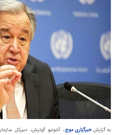
به گزارش
خبرگزاری موج
، آنتونیو گوترش، دبیرکل سازما