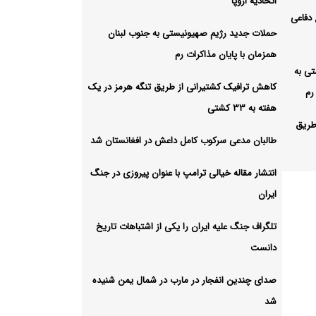
اتحادیه اروپا
یع دفاعی
حملات جدید رژیم صهیونیستی به جنوب لبنان
همزمان با پایان مذاکرات رم
ی به
کاهش ترافیک کشتیرانی از طریق تنگه هرمز در یک
رم
هفته به ۳۳ کشتی
طریق
طالبان مدعی سرکوب کامل داعش در افغانستان شد
انتشار مقاله خیالی ترامپ با عنوان پیروزی در جنگ
داعش
ایران
تلگراف جنگ علیه ایران را یکی از اشتباهات تاریخ
عنوان
دانست
صدای چندین انفجار در مارب در شمال یمن شنیده
ی از
شد