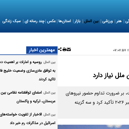
ی
هنر
ورزشی
بین الملل
بازار
استان‌ها
عکس
چند رسانه ای
سبک زندگی
مهمترین اخبار
۱۴
روسیه و امارات بر اهمیت دس
بین الملل:
به توافق عادی‌سازی وضعیت خلیج‌ ف
ملل نیاز دارد
تاکید کردند
یت، بر ضرورت تداوم حضور نیروهای
امضای توافقنامه نظامی بین
بین الملل:
عربستان، ترکیه و پاکستان
بین‌المللی در لبنان پس از پایان مأموریت یونیفل در دسامبر ۲۰۲۶ تأکید کرد و سه گزینه
الاخبار از تقویت خواسته‌های
بین الملل:
اسرائیل در مذاکرات رم خبر داد