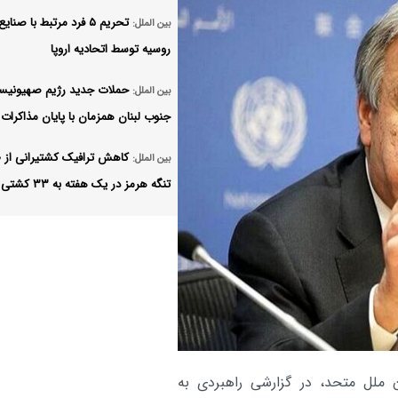
تحریم ۵ فرد مرتبط با صنا
بین الملل:
روسیه توسط اتحادیه اروپا
حملات جدید رژیم صهیونیست
بین الملل:
جنوب لبنان همزمان با پایان مذاکرات 
کاهش ترافیک کشتیرانی از 
بین الملل:
تنگه هرمز در یک هفته به ۳۳ کشتی
طالبان مدعی سرکوب کامل 
بین الملل:
در افغانستان شد
انتشار مقاله خیالی ترامپ با 
بین الملل:
پیروزی در جنگ ایران
تلگراف جنگ علیه ایران را یک
بین الملل:
ن ملل متحد، در گزارشی راهبردی به
اشتباهات تاریخ دانست