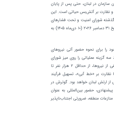
 سازمان در لبنان، حتی پس از پایان
صدای چندین انفجار در مارب
بین الملل:
و نظارت بر آتش‌بس حیاتی است. این
شمال یمن شنیده شد
 گذشته شورای امنیت و تحت فشارهای
آر
بین‌المللی، مقرر شده است مأموریت کنونی یونیفل در تاریخ ۳۱ دسامبر ۲۰۲۶ (۱۰ دی‌ماه ۱۴۰۵) به
د را برای نحوه حضور آتی نیروهای
 سه گزینه عملیاتی را روی میز شورای
امنیت گذاشته است. این پیشنهادات شامل استقرار طیفی از نیروها، از حداقل ۲ هزار نفر تا
اصلی آن‌ها نظارت بر «خط آبی»، تسهیل فرآیند
ز ارتش لبنان خواهد بود. گوترش در
شنهادی، حضور بین‌المللی به عنوان
منازعات منطقه، ضرورتی اجتناب‌ناپذیر