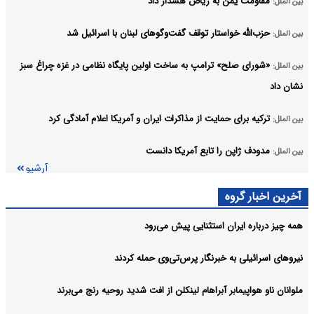
مقاومت یمن به ریاض هشدار داد
بین الملل:
حزب‌الله خواستار توقف گفت‌وگوهای لبنان با اسرائیل شد
بین الملل:
«شورای صلح» ترامپ به ساخت اولین پایگاه نظامی در غزه چراغ سبز
بین الملل:
نشان داد
ترکیه برای حمایت از مذاکرات ایران و آمریکا اعلام آمادگی کرد
بین الملل:
مدودف ژاپن را تابع آمریکا دانست
بین الملل:
آرشیو
آخرین اخبار گروه
همه چیز درباره ایران استثنایی پیش می‌رود
نیروهای اسرائیلی به خبرنگار پرس‌تی‌وی حمله کردند
ملوانان ناو هواپیمابر آبراهام لینکلن از افت شدید روحیه رنج می‌برند