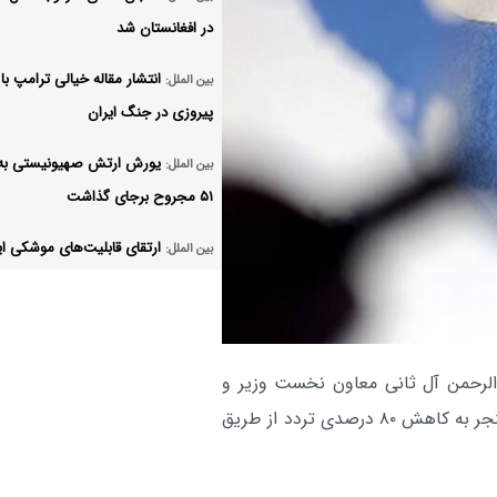
در افغانستان شد
انتشار مقاله خیالی ترامپ با 
بین الملل:
پیروزی در جنگ ایران
یورش ارتش صهیونیستی به ق
بین الملل:
۵۱ مجروح برجای گذاشت
ارتقای قابلیت‌های موشکی ای
بین الملل:
«خیبرشکن» کابوس جدید سامانه‌های
پاتریوت و تاد
امضای توافقنامه دفاعی مشت
بین الملل:
دالرحمن آل ثانی معاون نخست وزیر و
ترکیه، عربستان و پاکستان انجام می‌ش
وزیر مشاور در امور دفاعی قطر گفت که تشدید تنش‌ها، منجر به کاهش ۸۰ درصدی تردد از طریق
مکرون و محمد بن سلمان درب
بین الملل:
تحولات منطقه گفتگو کردند