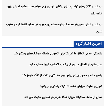
تلاش‌های ترامپ برای برکناری اولین زن سیاه‌پوست عضو فدرال رزرو
بین الملل:
ادامه دارد
ادعای صهیونیست‌ها درباره حمله پهپادی به نیروهای اشغالگر در جنوب
بین الملل:
لبنان
طرح داعش برای بمب‌گذاری در منطقه سیده زینب دمشق خنثی شد
بین الملل:
آخرین اخبار گروه
آرشیو
زلنسکی مدعی توافق با آمریکا برای تحویل ماهانه موشک‌های رهگیر شد
صربستان از الحاق سریع کی‌یف به اتحادیه اروپا حمایت کرد
ونس مدعی مجوز ایران برای عبور حداکثری نفت از تنگه هرمز شد
شورای امنیت میزبان نشست کرانه باختری می‌شود
عمان از ادامه مذاکرات درباره تنگه هرمز در فضایی مثبت خبر داد