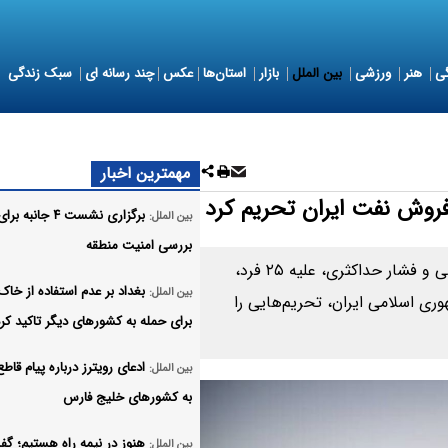
ی
هنر
ورزشی
بین الملل
بازار
استان‌ها
عکس
چند رسانه ای
سبک زندگی
مهمترین اخبار
برگزاری نشست ۴ جانبه برا
بین الملل:
بررسی امنیت منطقه
وزارت خزانه داری آمریکا در تداوم رویکرد دوگانه دیپلماسی و فشار حداکثری، علیه ۲۵ فرد،
بغداد بر عدم استفاده از خاک
بین الملل:
ری اسلامی ایران، تحریم‌هایی را
برای حمله به کشورهای دیگر تاکید کر
ادعای رویترز درباره پیام قاط
بین الملل:
به کشورهای خلیج فارس
هنوز در نیمه راه هستیم؛ گف
بین الملل: