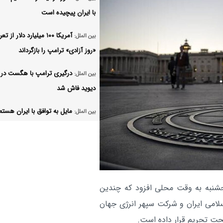
با ایران پیچیده است
آمریکا ۱۰۰ میلیارد دلار از 
بین الملل:
«روز آزادی» ترامپ را بازگرداند
درگیری ترامپ با هگست در
بین الملل:
دیوید فاش شد
مایل به توافق با ایران هستم
بین الملل:
دبیرکل ناتو متعهد به تقویت
بین الملل:
سیستم های دفاع هوایی اوکراین شد
روسیه ماکرون را متهم به دس
بین الملل:
حملات تروریستی به کی‌یف کرد
پنجشنبه به وقت محلی افزود که چندین
سلامی ایران و شرکت سپهر انرژی جهان
نشست چهارجانبه وزیران خا
بین الملل:
حت تحریم قرار داده است.