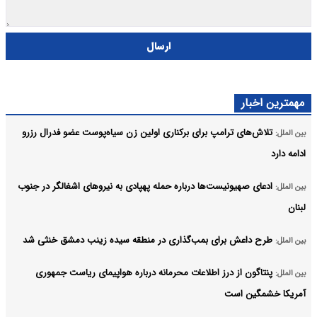
ارسال
مهمترین اخبار
تلاش‌های ترامپ برای برکناری اولین زن سیاه‌پوست عضو فدرال رزرو
بین الملل:
ادامه دارد
ادعای صهیونیست‌ها درباره حمله پهپادی به نیروهای اشغالگر در جنوب
بین الملل:
لبنان
طرح داعش برای بمب‌گذاری در منطقه سیده زینب دمشق خنثی شد
بین الملل:
پنتاگون از درز اطلاعات محرمانه درباره هواپیمای ریاست جمهوری
بین الملل:
آمریکا خشمگین است