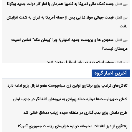
وعده کمک مالی آمریکا به کلمبیا همزمان با آغاز کار دولت جدید بوگوتا
بین الملل:
قیمت جهانی مواد غذایی پس از حمله آمریکا به ایران به شدت افزایش
بین الملل:
یافت
سعودی ها و بن‌بست جدید امنیتی/ چرا "پیمان مکه" ضامن امنیت
بین الملل:
عربستان نیست؟
جهان اسلام باید در برابر اسرائیل متحد شود
بین الملل:
آخرین اخبار گروه
چین به ژاپن هشدار داد
بین الملل:
تلاش‌های ترامپ برای برکناری اولین زن سیاه‌پوست عضو فدرال رزرو ادامه دارد
بیانیه‌های شورای امنیت ارزش توجه ندارد
بین الملل:
آرشیو
ادعای صهیونیست‌ها درباره حمله پهپادی به نیروهای اشغالگر در جنوب لبنان
طرح داعش برای بمب‌گذاری در منطقه سیده زینب دمشق خنثی شد
پنتاگون از درز اطلاعات محرمانه درباره هواپیمای ریاست جمهوری آمریکا