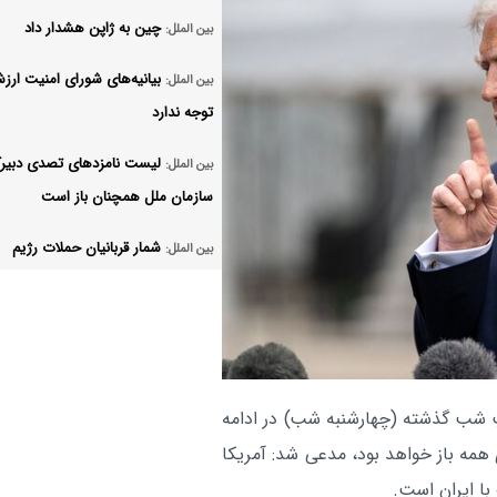
چین به ژاپن هشدار داد
بین الملل:
بیانیه‌های شورای امنیت ارز
بین الملل:
توجه ندارد
لیست نامزدهای تصدی دبیرک
بین الملل:
سازمان ملل همچنان باز است
شمار قربانیان حملات رژیم
بین الملل:
صهیونیستی به ۴۳۳۵ نفر رسید
جنگ ایران اشتغال آمریکا را
بین الملل:
تخریب کرد
ستاد ارتش آمریکا به دنبال 
یگاه «عربی ۲۱»، ترامپ شب گذشته (چهارشنبه شب) در ادامه
بین الملل:
برای خروج از جنگ است
همه باز خواهد بود، مدعی شد: آمریکا
ا ایران است.