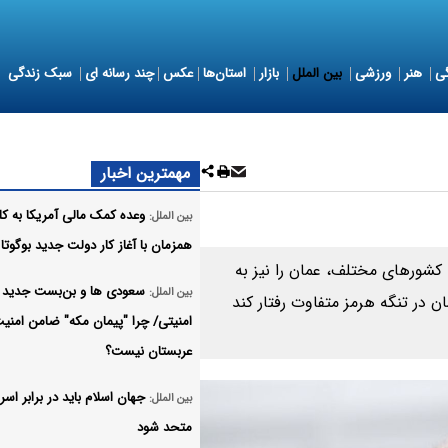
ی
هنر
ورزشی
بین الملل
بازار
استان‌ها
عکس
چند رسانه ای
سبک زندگی
مهمترین اخبار
وعده کمک مالی آمریکا به کلم
بین الملل:
همزمان با آغاز کار دولت جدید بوگوتا
 کشورهای مختلف، عمان را نیز به
سعودی ها و بن‌بست جدید
بین الملل:
ن در تنگه هرمز متفاوت رفتار کند
امنیتی/ چرا "پیمان مکه" ضامن امنی
عربستان نیست؟
جهان اسلام باید در برابر اسر
بین الملل:
متحد شود