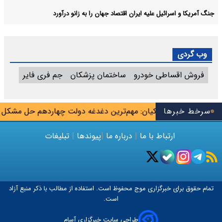
جنگ آمریکا و اسرائیل علیه ایران اقتصاد جهان را به زانو درآورد
وب گردی
فروش اقساطی خودرو
ساختمان پزشکان
جم فری فایر
 شهریور
سرخط خبرها
پزشکیان: مهم‌ترین دغدغه دولت چهاردهم حل مشکل م
ارتباط با ما
|
درباره ما
|
پیوندها
|
تبلیغات
تمام حقوق برای خبرگزاری
موج
محفوظ است. استفاده از مطالب با ذکر منبع آزاد
است.
طراحی سایت خبرگزاری آسام