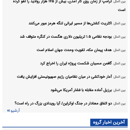
ترامپ از زمان روی کار آمدن، بیش از ۱۷۵ هزار روادید را لغو کرده
بین الملل:
است
اکثریت کشتی‌ها از مسیر ایرانی تنگه هرمز عبور می‌کنند
بین الملل:
بودجه نظامی ۱.۵ تریلیون دلاری هگست در کنگره متوقف شد
بین الملل:
هدف پیمان مکه، تقویت وحدت جهان اسلام است
بین الملل:
گافمن مسببان شکست پروژه ایران را اخراج کرد
بین الملل:
آمار خودکشی در میان نظامیان رژیم صهیونیستی افزایش یافت
بین الملل:
برزیل آماده مقابله با فشار آمریکا می‌شود
بین الملل:
دو اتفاق معنادار در جنگ اوکراین/ آیا رویدادی بزرگ در راه است؟
بین الملل:
آرشیو
آخرین اخبار گروه