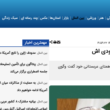
ی
هنر
ورزشی
بین الملل
بازار
استان‌ها
عکس
چند رسانه ای
سبک زندگی
مهمترین اخبار
۱۴
عودی اش
مدودف ژاپن را تابع آمریکا 
بین الملل:
پنتاگون برای تأمین تسلیحا
بین الملل:
ا همتای عربستانی خود گفت وگوی
جلسه اضطراری برگزار می‌کند
به حمایت از مذاکرات میان ای
بین الملل:
آمریکا ادامه خواهیم داد
بیانیه مشترک ۸ کشور عربی
بین الملل:
اسلامی/تجاوزات اسرائیل آتش‌بس غزه