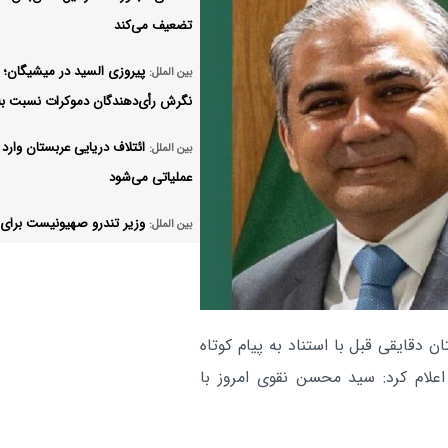
تضعیف می‌کند
پیروزی السید در میشیگان؛ ت
بین الملل:
نگرش رأی‌دهندگان دموکرات نسبت به
ائتلاف دریایی عربستان وارد 
بین الملل:
عملیاتی می‌شود
وزیر تندرو صهیونیست برای 
بین الملل:
اشغال جنوب لبنان تقلا کرد
ترامپ از گزارش رسانه‌ها در 
بین الملل:
کمبود مهمات عصبانی است
 دقایقی قبل با استناد به پیام کوتاه
حزب‌الله لبنان در حال تغییر ق
لام کرد: سید محسن نقوی امروز با
بین الملل:
بازی است