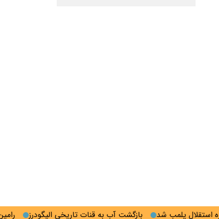
تقلال پلمب شد
بازگشت آب به قنات تاریخی الیگودرز
رامین رضا