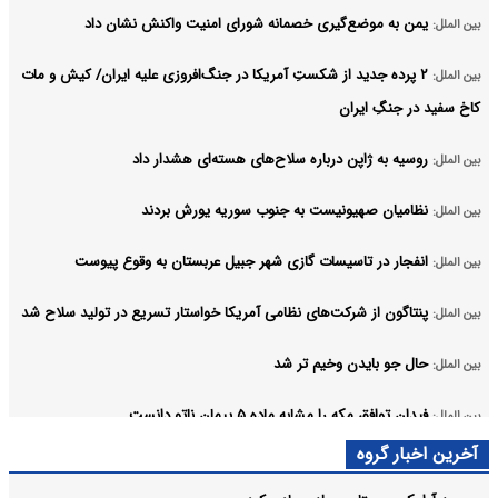
یمن به موضع‌گیری خصمانه شورای امنیت واکنش نشان داد
بین الملل:
۲ پرده جدید از شکستِ آمریکا در جنگ‌افروزی علیه ایران/ کیش و مات
بین الملل:
کاخ سفید در جنگِ ایران
روسیه به ژاپن درباره سلاح‌های هسته‌ای هشدار داد
بین الملل:
نظامیان صهیونیست به جنوب سوریه یورش بردند
بین الملل:
انفجار در تاسیسات گازی شهر جبیل عربستان به وقوع پیوست
بین الملل:
پنتاگون از شرکت‌های نظامی آمریکا خواستار تسریع در تولید سلاح شد
بین الملل:
حال جو بایدن وخیم تر شد
بین الملل:
فیدان توافق مکه را مشابه ماده ۵ پیمان ناتو دانست
بین الملل:
آرشیو
آخرین اخبار گروه