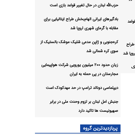
حزب‌الله لبنان در حال تغییر قواعد بازی است
بادگیرهای ایرانی الهام‌بخش طراح ایتالیایی برای
واعد
مقابله با گرمای شهری اروپا شد
کره‌جنوبی و ژاپن مدعی شلیک موشک بالستیک از
 طراح
سوی کره شمالی شد
روپا شد
زیان حدود ۲۰۰ میلیون یورویی شرکت هواپیمایی
ک
مجارستان در پی حمله به ایران
شد
دیپلماسی دونالد ترامپ در حد مهدکودک است
ورویی
له به
جنبش امل لبنان بر لزوم وحدت ملی در برابر
صهیونیست ها تاکید دارد
د
پربازدیدترین گروه