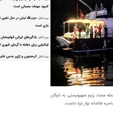
کمبود مهمات عصبانی است
حزب‌الله لبنان در حال تغییر ق
بین الملل:
بازی است
بادگیرهای ایرانی الهام‌بخش
بین الملل:
ایتالیایی برای مقابله با گرمای شهری ا
کره‌جنوبی و ژاپن مدعی شلی
بین الملل:
موشک بالستیک از سوی کره شمالی 
زیان حدود ۲۰۰ میلیون ی
بین الملل:
شرکت هواپیمایی مجارستان در پی حم
ایران
حمله مجدد رژیم صهیونیستی به ناوگان
دیپلماسی دونالد ترامپ در ح
بین الملل:
اصره ظالمانه نوار غزه دانست.
مهدکودک است