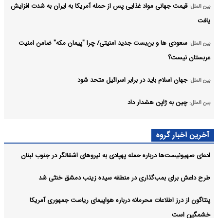
قیمت جهانی مواد غذایی پس از حمله آمریکا به ایران به شدت افزایش
بین الملل:
یافت
سعودی ها و بن‌بست جدید امنیتی/ چرا "پیمان مکه" ضامن امنیت
بین الملل:
عربستان نیست؟
جهان اسلام باید در برابر اسرائیل متحد شود
بین الملل:
چین به ژاپن هشدار داد
بین الملل:
بیانیه‌های شورای امنیت ارزش توجه ندارد
بین الملل:
آخرین اخبار گروه
لیست نامزدهای تصدی دبیرکلی سازمان ملل همچنان باز است
بین الملل:
ادعای صهیونیست‌ها درباره حمله پهپادی به نیروهای اشغالگر در جنوب لبنان
آرشیو
طرح داعش برای بمب‌گذاری در منطقه سیده زینب دمشق خنثی شد
پنتاگون از درز اطلاعات محرمانه درباره هواپیمای ریاست جمهوری آمریکا
خشمگین است