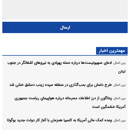
ارسال
مهمترین اخبار
ادعای صهیونیست‌ها درباره حمله پهپادی به نیروهای اشغالگر در جنوب
بین الملل:
لبنان
طرح داعش برای بمب‌گذاری در منطقه سیده زینب دمشق خنثی شد
بین الملل:
پنتاگون از درز اطلاعات محرمانه درباره هواپیمای ریاست جمهوری
بین الملل:
آمریکا خشمگین است
وعده کمک مالی آمریکا به کلمبیا همزمان با آغاز کار دولت جدید بوگوتا
بین الملل: