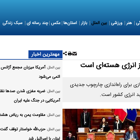
ی
هنر
ورزشی
بین الملل
بازار
استان‌ها
عکس
چند رسانه ای
سبک زندگی
مهمترین اخبار
از انرژی هسته‌ای است
آمریکا میزبان مجمع آژانس 
بین الملل:
اتمی می‌شود
زی برای راه‌اندازی چارچوب جدیدی
ضربه مغزی شدن صدها نظا
بین الملل:
بد انرژی کشور است.
آمریکایی در جنگ علیه ایران
مقاومت یمن به ریاض هشدار
بین الملل:
حزب‌الله خواستار توقف گفت‌
بین الملل:
لبنان با اسرائیل شد