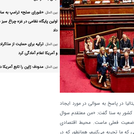
«شورای صلح» ترامپ به س
بین الملل:
اولین پایگاه نظامی در غزه چراغ سبز 
داد
ترکیه برای حمایت از مذاکرات
بین الملل:
و آمریکا اعلام آمادگی کرد
مدودف ژاپن را تابع آمریکا 
بین الملل:
پنتاگون برای تأمین تسلیحا
بین الملل:
جلسه اضطراری برگزار می‌کند
لیا در پاسخ به سوالی در مورد ایجاد
به حمایت از مذاکرات میان ای
بین الملل:
آمریکا ادامه خواهیم داد
کشور به سنا گفت: «من معتقدم سوال
وضعیت فعلی ماست. محیط اقتصادی
بیانیه مشترک ۸ کشور عربی
بین الملل:
که ما تجربه می‌کنیم، همانطور که در