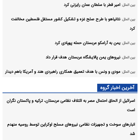
امیر قطر با سلطان عمان رایزنی کرد
بین الملل:
نتانیاهو با طرح صلح غزه و تشکیل کشور مستقل فلسطین مخالفت
بین الملل:
کرد
یمن به آرامکو عربستان حمله پهپادی کرد
بین الملل:
نیروهای یمن پالایشگاه عربستان هدف قرار داد
بین الملل:
مودی و ونس با هدف تعمیق همکاری راهبردی هند و آمریکا باهم دیدار
بین الملل:
می‌کنند
آخرین اخبار گروه
یمن به موضع‌گیری خصمانه شورای امنیت واکنش نشان داد
بین الملل:
اسرائیل از الحاق احتمال مصر به ائتلاف نظامی عربستان، ترکیه و پاکستان نگران
آرشیو
است
انبارهای سوخت و تجهیزات نظامی نیروهای مسلح اوکراین توسط روسیه منهدم
شد