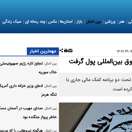
ی
هنر
ورزشی
بین الملل
بازار
استان‌ها
عکس
چند رسانه ای
سبک زندگی
مهمترین اخبار
۱۴
تجاوز تازه رژیم صهیونیستی 
بین الملل:
خاک سوریه
کستان ۱.۳ میلیارد دلار از صندوق بین‌المللی پول (IMF) تحت دو برنامه کمک مالی جاری با
ادعای وزیر خزانه داری آمریکا
بین الملل:
کرده است.
تنگه هرمز
صدای مهیب در آسمان مسکو
بین الملل:
خاطر پرواز جنگنده بود
هرگونه نیروهایی را که عربست
بین الملل: