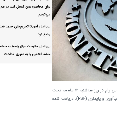
برای محاصره یمن گسیل کند، در هم
می‌کوبیم
آمریکا تحریم‌های جدید ضد ا
بین الملل:
وضع کرد
مقاومت عراق پاسخ به حمله 
بین الملل:
حشد الشعبی را به تعویق انداخت
یک کشتی ترکیه در دریای سی
بین الملل:
هدف حمله قرار گرفت
توافق مکه امیدواریم به ثبات
بین الملل:
، بانک مرکزی پاکستان اعلام کرد این وام در روز سه‌شنبه ۱۲ ماه مه تحت
منطقه کمک کند
عنوان تسهیلات صندوق توسعه‌ یافته (EFF) و تسهیلات تاب‌آوری و پایداری (RSF)، دریافت شده
پروژه ترامپ برای ساخت سا
بین الملل:
رقص در کاخ سفید متوقف شد