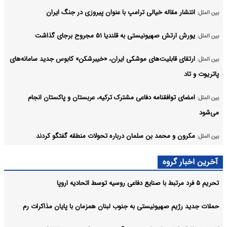
انتشار مقاله خیالی ترامپ با عنوان پیروزی در جنگ ایران
بین الملل:
یورش ارتش صهیونیستی به قلندیا ۵۱ مجروح برجای گذاشت
بین الملل:
ارتقای قابلیت‌های موشکی ایران، «خیبرشکن» کابوس جدید سامانه‌های
بین الملل:
پاتریوت و تاد
امضای توافقنامه دفاعی مشترک ترکیه، عربستان و پاکستان انجام
بین الملل:
می‌شود
مکرون و محمد بن سلمان درباره تحولات منطقه گفتگو کردند
بین الملل:
صادرات نفت عربستان به آمریکا متوقف شده است
بین الملل:
آخرین اخبار گروه
آرشیو
تحریم ۵ فرد مرتبط با صنایع دفاعی روسیه توسط اتحادیه اروپا
حملات جدید رژیم صهیونیستی به جنوب لبنان همزمان با پایان مذاکرات رم