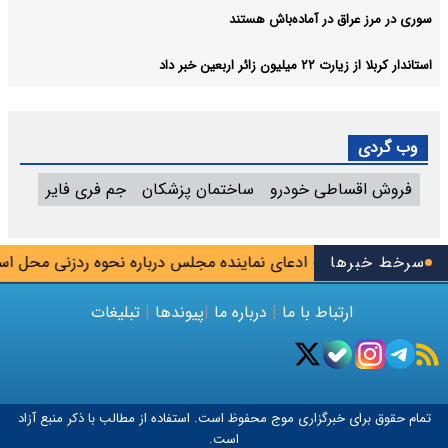
سوری در مرز عراق در آماده‌باش هستند
استاندار کربلا از زیارت ۲۲ میلیون زائر اربعین خبر داد
وب گردی
فروش اقساطی خودرو
ساختمان پزشکان
جم فری فایر
س تیم
سرخط خبرها
تکذیب ادعای نماینده مجلس درباره نحوه ردزنی محل استقرا
ارتباط با ما
|
درباره ما
|
پیوندها
|
تبلیغات
تمام حقوق برای خبرگزاری
موج
محفوظ است. استفاده از مطالب با ذکر منبع آزاد
است.