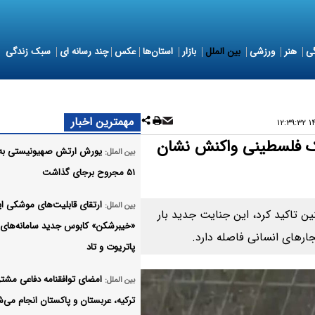
ی
هنر
ورزشی
بین الملل
بازار
استان‌ها
عکس
چند رسانه ای
سبک زندگی
مهمترین اخبار
۱۴۰
یک فلسطینی واکنش نشان
یورش ارتش صهیونیستی به ق
بین الملل:
۵۱ مجروح برجای گذاشت
ارتقای قابلیت‌های موشکی ای
بین الملل:
تاکید کرد، این جنایت جدید بار
«خیبرشکن» کابوس جدید سامانه‌های
ارهای انسانی فاصله دارد.
پاتریوت و تاد
امضای توافقنامه دفاعی مشت
بین الملل:
ترکیه، عربستان و پاکستان انجام می‌ش