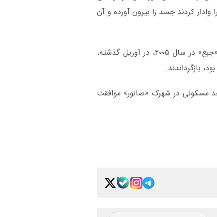
 وادار کردند جسد را بیرون آورده و آن
مسوولان رژیم صهیونیستی ۲۰ سال پس از تخلیه شهرک «جبع» در سال ۲۰۰۵، در آوریل گذشته،
د، بازگرداندند.
ژیم صهیونیستی ۲۹ آوریل با طرح احداث ۱۲۶ واحد مسکونی در شهرک «صانور» موافقت