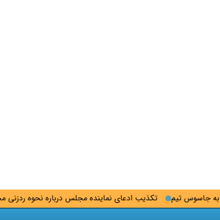
اسوس تیم
تکذیب ادعای نماینده مجلس درباره نحوه ردزنی محل اس