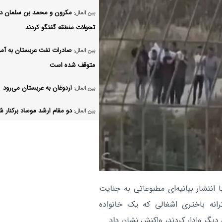
مکرون و محمد بن سلمان درب
بین الملل:
تحولات منطقه گفتگو کردند
صادرات نفت عربستان به آمر
بین الملل:
متوقف شده است
اردوغان به عربستان می‌رود
بین الملل:
دو مقام ارشد موساد برکنار ش
بین الملل:
دبیرکل سازمان ملل همچنان
بین الملل:
خواستار آتش‌بس فوری در اوکراین ا
آمریکا علیه کوبا تحریم‌های
بین الملل:
اعمال کرد
انتشار بیانیه‌ای مطبوعاتی به جنایت
انه باختری اشغالی که یک خانواده
همه چیز درباره ایران استثنا
بین الملل:
 دیگر وادار کردند، واکنش نشان داد.