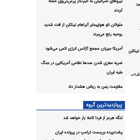
نیروهای اسرائیلی به خبرنگار پرس‌تی‌وی حمله
یی
کردند
ملوانان ناو هواپیمابر آبراهام لینکلن از افت شدید
روحیه رنج می‌برند
آمریکا میزبان مجمع آژانس انرژی اتمی می‌شود
 لینکلن
ضربه مغزی شدن صدها نظامی آمریکایی در جنگ
علیه ایران
انرژی
مقاومت یمن به ریاض هشدار داد
می
پربازدیدترین گروه
تنگه هرمز از فردا کاملا باز خواهد شد
 داد
شیو
پشت‌پرده بن‌بست ترامپ در پرونده ایران