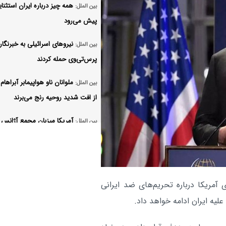
همه چیز درباره ایران استثنا
بین الملل:
پیش می‌رود
نیروهای اسرائیلی به خبرنگار
بین الملل:
پرس‌تی‌وی حمله کردند
ملوانان ناو هواپیمابر آبراهام
بین الملل:
از افت شدید روحیه رنج می‌برند
آمریکا میزبان مجمع آژانس 
بین الملل:
اتمی می‌شود
ضربه مغزی شدن صدها نظا
بین الملل:
آمریکایی در جنگ علیه ایران
 آمریکا درباره تحریم‌های ضد ایرانی
مقاومت یمن به ریاض هشدار
بین الملل:
لیه ایران ادامه خواهد داد.
آر