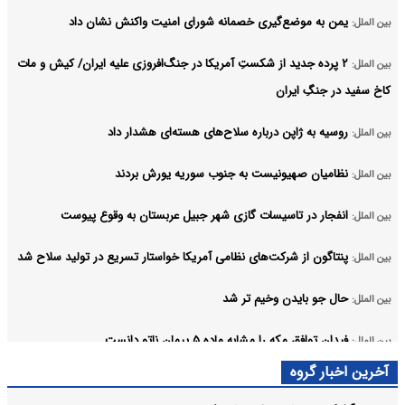
یمن به موضع‌گیری خصمانه شورای امنیت واکنش نشان داد
بین الملل:
۲ پرده جدید از شکستِ آمریکا در جنگ‌افروزی علیه ایران/ کیش و مات
بین الملل:
کاخ سفید در جنگِ ایران
روسیه به ژاپن درباره سلاح‌های هسته‌ای هشدار داد
بین الملل:
نظامیان صهیونیست به جنوب سوریه یورش بردند
بین الملل:
انفجار در تاسیسات گازی شهر جبیل عربستان به وقوع پیوست
بین الملل:
پنتاگون از شرکت‌های نظامی آمریکا خواستار تسریع در تولید سلاح شد
بین الملل:
حال جو بایدن وخیم تر شد
بین الملل:
فیدان توافق مکه را مشابه ماده ۵ پیمان ناتو دانست
بین الملل:
آرشیو
آخرین اخبار گروه